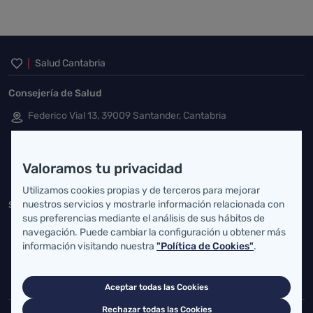
Inicio del pie de página
Salud Cantabria
Consejería de Salud
Federico Vial 13, 39009 Santander, Cantabria
atencionusuario@cantabria.es
Valoramos tu privacidad
942208130
942395562
Utilizamos cookies propias y de terceros para mejorar
nuestros servicios y mostrarle información relacionada con
Servicio Cántabro de Salud
sus preferencias mediante el análisis de sus hábitos de
Cardenal Herrera Oria, S/N 39011 Santander, Cantabria
navegación. Puede cambiar la configuración u obtener más
información visitando nuestra
"Política de Cookies"
.
buzgen.dg@scsalud.es
942202770
942202772
Aceptar todas las Cookies
Rechazar todas las Cookies