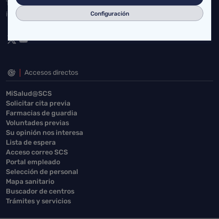
Toda la actualidad de Salud Cantabria en las redes sociales.
¡Síguenos!
Configuración
Accesos directos
MiSalud@SCS
Solicitar cita previa
Farmacias de guardia
Voluntades previas
Su opinión nos interesa
Lista de espera
Acceso correo SCS
Portal empleado
Selección de personal
Mapa sanitario
Buscador de centros
Trámites y servicios