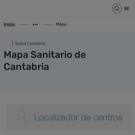
Mapa
Saltar al contenido principal
Abrir b
Abr
Inicio
Mapa
ir-a inicio
Mostrar opciones del camino de migas
ir-a Mapa
Salud Cantabria
Mapa Sanitario de
Cantabria