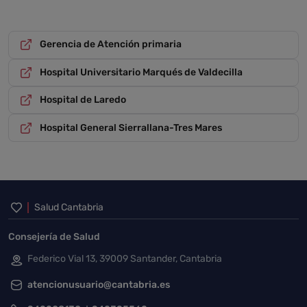
Gerencia de Atención primaria
Hospital Universitario Marqués de Valdecilla
Hospital de Laredo
Hospital General Sierrallana-Tres Mares
Inicio del pie de página
Salud Cantabria
Consejería de Salud
Federico Vial 13, 39009 Santander, Cantabria
atencionusuario@cantabria.es