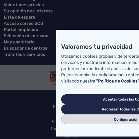
Voluntades previas
Su opinión nos interesa
Lista de espera
Acceso correo SCS
Portal empleado
Selección de personal
Mapa sanitario
Valoramos tu privacidad
Buscador de centros
Trámites y servicios
Utilizamos cookies propias y de tercero
servicios y mostrarle información relac
preferencias mediante el análisis de su
Puede cambiar la configuración u obte
visitando nuestra
"Política de Cookies
Accesibilidad
Aceptar todas las C
Política de Cookies
Rechazar todas las 
Aviso Legal
Configuración
Protección de datos
Tratamiento de datos
Mapa Web