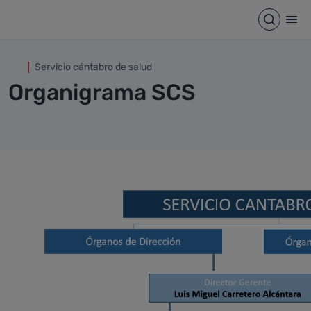
Organigrama SCS
Saltar al contenido principal
Abrir b
Abr
Servicio cántabro de salud
Organigrama SCS