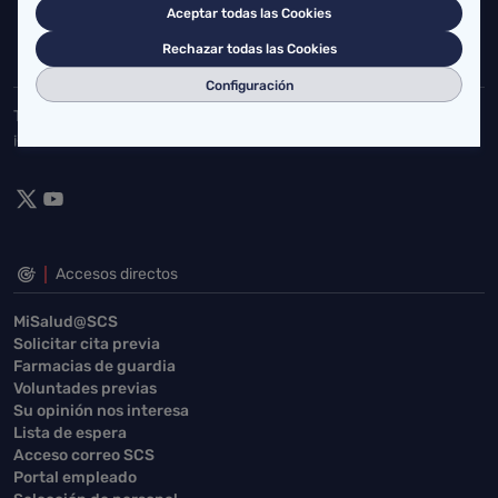
Aceptar todas las Cookies
buzgen.dg@scsalud.es
Rechazar todas las Cookies
942202770
942202772
Configuración
Toda la actualidad de Salud Cantabria en las redes sociales.
¡Síguenos!
Accesos directos
MiSalud@SCS
Solicitar cita previa
Farmacias de guardia
Voluntades previas
Su opinión nos interesa
Lista de espera
Acceso correo SCS
Portal empleado