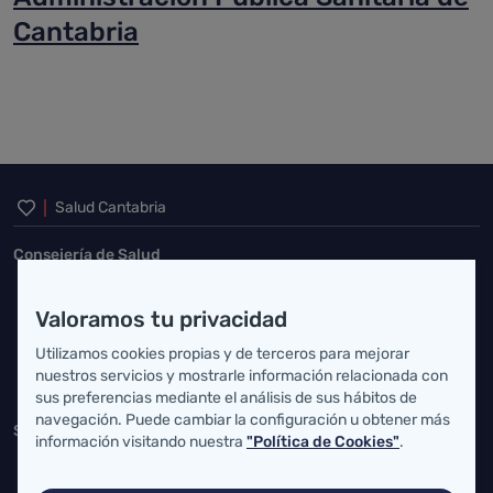
Cantabria
Inicio del pie de página
Salud Cantabria
Consejería de Salud
Federico Vial 13, 39009 Santander, Cantabria
Valoramos tu privacidad
atencionusuario@cantabria.es
Utilizamos cookies propias y de terceros para mejorar
942208130
942395562
nuestros servicios y mostrarle información relacionada con
sus preferencias mediante el análisis de sus hábitos de
navegación. Puede cambiar la configuración u obtener más
Servicio Cántabro de Salud
información visitando nuestra
"Política de Cookies"
.
Cardenal Herrera Oria, S/N 39011 Santander, Cantabria