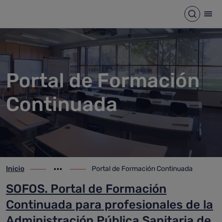
Portal de Formación Continu
Saltar al contenido principal
Abrir b
Abr
Portal de Formación
Continuada
Inicio
Portal de Formación Continuada
ir-a inicio
Mostrar opciones del camino de migas
ir-a Portal de Formación Continuada
SOFOS. Portal de Formación
Continuada para profesionales de la
Administración Pública Sanitaria de